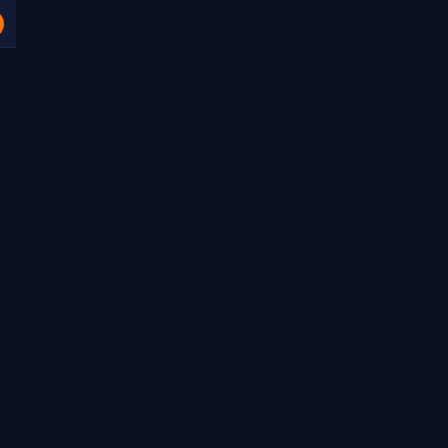
天都充满惊喜与收获。🧧
2026世界杯激情开赛，全球球迷共同见证每一场