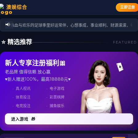
澳娱综合
立即注册
📢
个充满热血与欢乐的足球季里好运常伴，心想事成，事业顺利、财源滚滚，每一
⭐ 精选推荐
FEATURED
新人专享注册福利🎀
老品牌 值得信赖 放心赢
♥️新人赠送100%，最高18888元♥️
·
真人视讯
·
电子游戏
·
体育投注
·
彩票棋牌
·
电竞投注
·
捕鱼娱乐
进入游戏
🎁